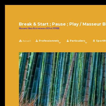
Break & Start ; Pause ; Play / Masseur B
Masseur Bien-Être reconnu IFJS et FFMBE
Accueil
Professionnels
Particuliers
Sportif