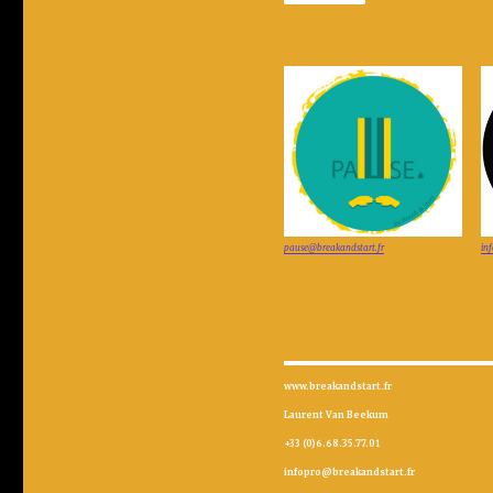
pause@breakandstart.fr
in
www.breakandstart.fr
Laurent Van Beekum
+33 (0)6.68.35.77.01
infopro@breakandstart.fr