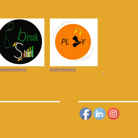
fopro@breakandstart.fr
play@breakandstart.fr