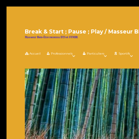
Break & Start ; Pause ; Play / Masseur B
Masseur Bien-Être reconnu IFJS et FFMBE
Accueil
Professionnels
Particuliers
Sportifs