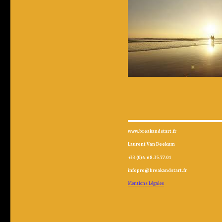
www.breakandstart.fr
Laurent Van Beekum
+33 (0)6.68.35.77.01
infopro@breakandstart.fr
Mentions Légales