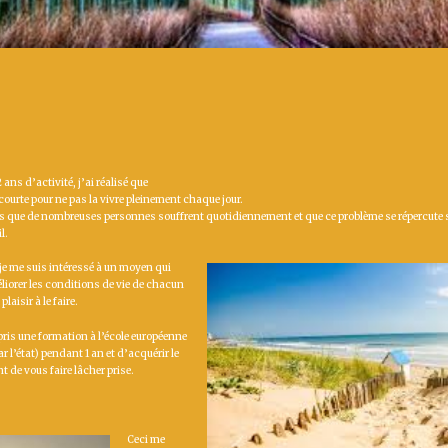
 ans d’activité, j’ai réalisé que
p courte pour ne pas la vivre pleinement chaque jour.
que de nombreuses personnes souffrent quotidiennement et que ce problème se répercute sur 
l.
 je me
suis intéressé à un moyen qui
iorer les conditions de vie de chacun
laisir à le faire.
pris une formation à l’école européenne
l’état) pendant 1 an et d’acquérir le
nt de vous faire lâcher prise.
Ceci me