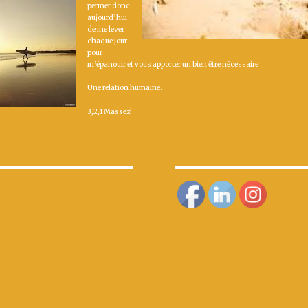
permet donc
aujourd’hui
de me lever
chaque jour
pour
m’épanouir et vous apporter un bien être nécessaire .
Une relation humaine.
3,2,1 Massez!