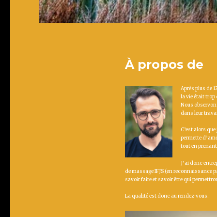
À propos de
Après plus de 12
la vie était tro
Nous observons 
dans leur travai
C’est alors que
permette d’amél
tout en prenant p
J’ai donc entre
de massage IFJS (en reconnaissance par 
savoir faire et savoir être qui permettro
La qualité est donc au rendez-vous.